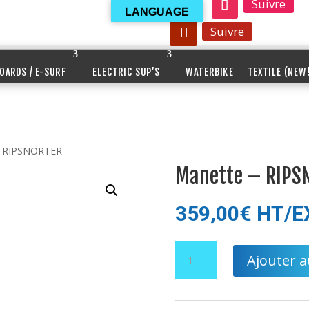
Suivre
Suivre
LANGUAGE
Suivre
OARDS / E-SURF
ELECTRIC SUP’S
WATERBIKE
TEXTILE (NEW
– RIPSNORTER
Manette – RIPS
359,00
€
HT/E
quantité
Ajouter a
de
Manette
-