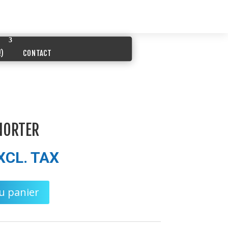
!)
CONTACT
NORTER
XCL. TAX
u panier