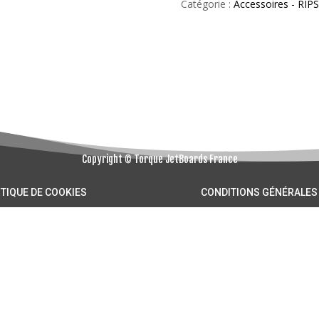
Catégorie :
Accessoires - RI
RIPSNORTER
Copyright © Torque JetBoards France
ITIQUE DE COOKIES
CONDITIONS GÉNÉRALES